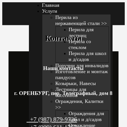
Главная
Услуги
Перила из
нержавеющей стали >>
Перила для
лестниц
Контакты
Перила со
стеклом
Перила для школ
и д/садов
Поручни для инвалидов
Наши контакты
Изготовление и монтаж
пандусов
Козырьки, Навесы
Лестницы для
г. ОРЕНБУРГ, пер. Телеграфный, дом 8
бассейнов
Ограждения, Калитки
>>
Ограждения для
+7 (987) 879-9726
школ и д/cадов
Ограждение