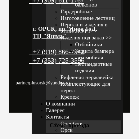
+7 (909) 611-1767
балконов
Гардеробные
Изготовление лестниц
Перила и изделия в
г. ОРСК, пр. Мира 15Д,
стиле ЛОФТ
ТЦ "Яшма"
Изделия под заказ >>
Отбойники
+7 (919) 866-7542
Защита бампера
автомобиля
+7 (353) 725-3596
Нестандартные
изделия
Рифленая нержавейка
partnerplusorsk@yandex.ru
Комплектующие для
перил
Крепеж
О компании
Галерея
Контакты
Оренбург
Схема проезда
Орск