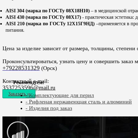
AISI 304 (марка по ГОСТу 08Х18Н10)
– в медицинской отрас
AISI 430 (марка по ГОСТу 08X17)
- практическая эстетика: 
AISI 210 (марка по ГОСТу 12Х15Г9НД)
–применяется в про
питания.
Цена за изделие зависит от размера, толщины, степени
Проконсультироваться, узнать цену и совершить заказ 
+79228531329
(Орск)
Контактный e-mail:
Рекомендуем:
3537253596@mail.ru
Заказать »
Комплектующие для перил
Рифленая нержавеющая сталь и алюминий
Изделия под заказ