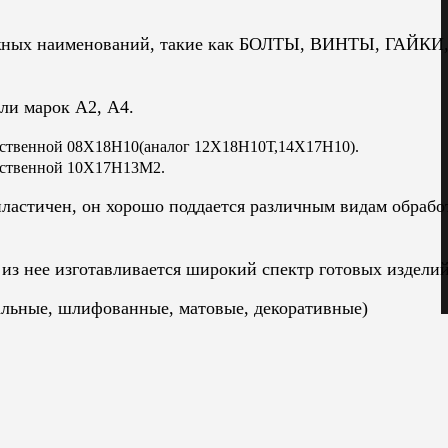
ожных наименований, такие как БОЛТЫ, ВИНТЫ, ГАЙКИ
ли марок А2, А4.
чественной 08Х18Н10(аналог 12Х18Н10Т,14Х17Н10).
чественной 10Х17Н13М2.
пластичен, он хорошо поддается различным видам обрабо
из нее изготавливается широкий спектр готовых изделий
альные, шлифованные, матовые, декоративные)