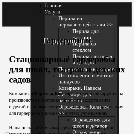
Главная
Услуги
Перила из
нержавеющей стали >>
Перила для
лестниц
Гардеробные
Перила со
стеклом
Перила для школ
Стационарные гардеробы
и д/садов
для школ, театров и детских
Поручни для инвалидов
Изготовление и монтаж
садов
пандусов
Козырьки, Навесы
Компания
«Формула Комфорта»
специализируется на
Лестницы для
бассейнов
производстве и поставке широкого ассортимента
Ограждения, Калитки
изделий из нержавеющей стали, включая оборудования
>>
для гардеробов в школах и других учреждениях.
Ограждения для
школ и д/cадов
Наша цель – помочь вам сделать любое помещение
Ограждение