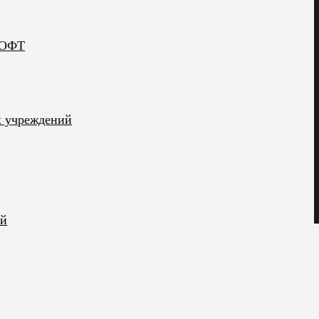
ЛОФТ
х учреждений
ий